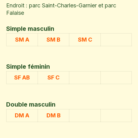
Endroit : parc Saint-Charles-Garnier et parc
Falaise
Simple masculin
SM A
SM B
SM C
Simple féminin
SF AB
SF C
Double masculin
DM A
DM B