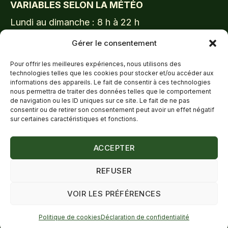
VARIABLES SELON LA MÉTÉO
Lundi au dimanche : 8 h à 22 h
LIENS UTILES
Gérer le consentement
Accueil
Pour offrir les meilleures expériences, nous utilisons des
Abonnements
technologies telles que les cookies pour stocker et/ou accéder aux
informations des appareils. Le fait de consentir à ces technologies
Programmation & Inscriptions
nous permettra de traiter des données telles que le comportement
À propos
de navigation ou les ID uniques sur ce site. Le fait de ne pas
consentir ou de retirer son consentement peut avoir un effet négatif
Nouvelles
sur certaines caractéristiques et fonctions.
Emplois
Boutique
ACCEPTER
REFUSER
© 2026 Tennis ATS
Déclaration de confidentialité (CA)
|
Déclaration de
VOIR LES PRÉFÉRENCES
confidentialité pour les enfants (Canada)
|
Politique
de cookies (CA)
Politique de cookies
Déclaration de confidentialité