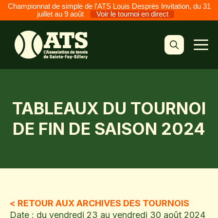
Championnat de simple de l'ATS Louis Després Invitation, du 31
juillet au 9 août
Voir le tournoi en direct
Aller
au
M
contenu
TABLEAUX DU TOURNOI
DE FIN DE SAISON 2024
< RETOUR AUX ARCHIVES DES TOURNOIS
Date : du vendredi 23 au vendredi 30 août 2024