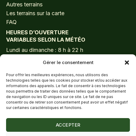
Autres terrains
Les terrains sur la carte
FAQ
HEURES D’OUVERTURE
VARIABLES SELON LA MÉTÉO
Lundi au dimanche : 8 h à 22 h
LIENS UTILES
Gérer le consentement
Accueil
Pour offrir les meilleures expériences, nous utilisons des
Abonnements
technologies telles que les cookies pour stocker et/ou accéder aux
informations des appareils. Le fait de consentir à ces technologies
Programmation & Inscriptions
nous permettra de traiter des données telles que le comportement
À propos
de navigation ou les ID uniques sur ce site. Le fait de ne pas
consentir ou de retirer son consentement peut avoir un effet négatif
Nouvelles
sur certaines caractéristiques et fonctions.
Emplois
Boutique
ACCEPTER