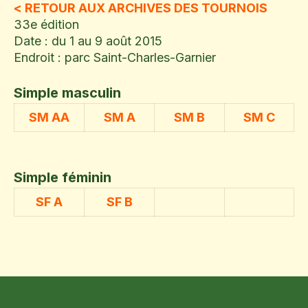
< RETOUR AUX ARCHIVES DES TOURNOIS
33e édition
Date : du 1 au 9 août 2015
Endroit : parc Saint-Charles-Garnier
Simple masculin
SM AA
SM A
SM B
SM C
Simple féminin
SF A
SF B