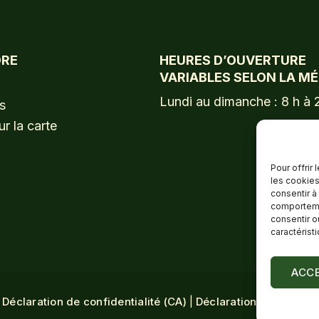
DRE
HEURES D’OUVERTURE
VARIABLES SELON LA M
Lundi au dimanche : 8 h à 
s
ur la carte
Pour offrir
les cookies
consentir à
comportemen
consentir o
caractérist
ACC
Déclaration de confidentialité (CA)
|
Déclaration de confiden