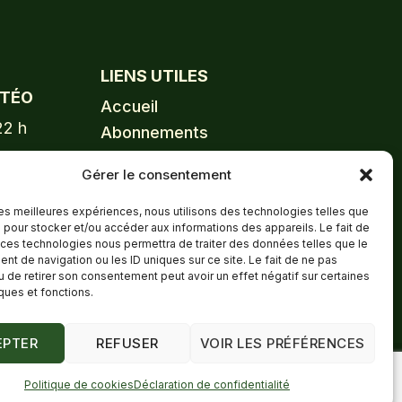
LIENS UTILES
ÉTÉO
Accueil
22 h
Abonnements
Programmation & Inscriptions
Gérer le consentement
À propos
Nouvelles
 les meilleures expériences, nous utilisons des technologies telles que
 pour stocker et/ou accéder aux informations des appareils. Le fait de
Emplois
 ces technologies nous permettra de traiter des données telles que le
t de navigation ou les ID uniques sur ce site. Le fait de ne pas
Boutique
u de retirer son consentement peut avoir un effet négatif sur certaines
iques et fonctions.
EPTER
REFUSER
VOIR LES PRÉFÉRENCES
tialité pour les enfants (Canada)
|
Politique de cookies (CA)
Politique de cookies
Déclaration de confidentialité