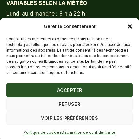
VARIABLES SELON LA MÉTÉO
Lundi au dimanche : 8 h à 22 h
LIENS UTILES
Gérer le consentement
Accueil
Pour offrir les meilleures expériences, nous utilisons des
Abonnements
technologies telles que les cookies pour stocker et/ou accéder aux
informations des appareils. Le fait de consentir à ces technologies
Programmation & Inscriptions
nous permettra de traiter des données telles que le comportement
À propos
de navigation ou les ID uniques sur ce site. Le fait de ne pas
consentir ou de retirer son consentement peut avoir un effet négatif
Nouvelles
sur certaines caractéristiques et fonctions.
Emplois
Boutique
ACCEPTER
REFUSER
© 2026 Tennis ATS
Déclaration de confidentialité (CA)
|
Déclaration de
VOIR LES PRÉFÉRENCES
confidentialité pour les enfants (Canada)
|
Politique
de cookies (CA)
Politique de cookies
Déclaration de confidentialité