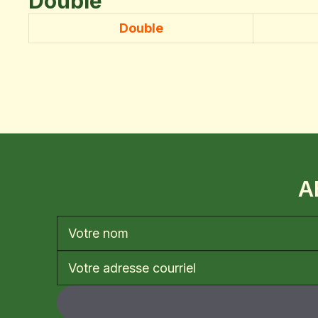
Double
Double
A