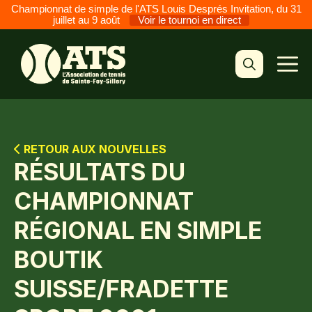
Championnat de simple de l'ATS Louis Després Invitation, du 31
juillet au 9 août
Voir le tournoi en direct
Aller
au
M
contenu
RETOUR AUX NOUVELLES
RÉSULTATS DU
CHAMPIONNAT
RÉGIONAL EN SIMPLE
BOUTIK
SUISSE/FRADETTE